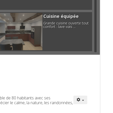
Cuisine équipée
Grande cuisine ouverte tout
confort : lave-vais ...
Salle de bain
Avec sa douche à l'Italienne
ible de 80 habitants avec ses
Grande chambre
écier le calme, la nature, les randonnées,
Avec son grand lit en 160 cm
et son coin lectur ...