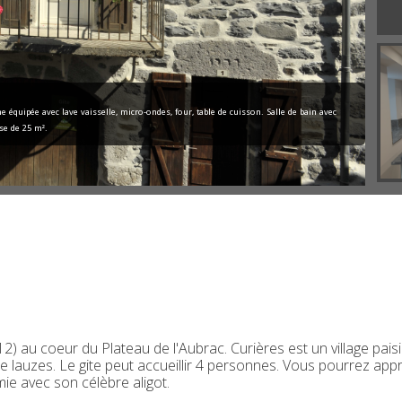
 équipée avec lave vaisselle, micro-ondes, four, table de cuisson. Salle de bain avec
se de 25 m².
12) au coeur du Plateau de l'Aubrac. Curières est un village pais
e lauzes. Le gite peut accueillir 4 personnes. Vous pourrez appr
mie avec son célèbre aligot.