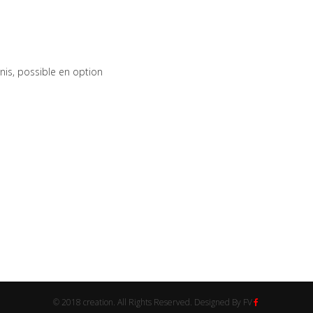
rnis, possible en option
© 2018 creation. All Rights Reserved. Designed By FV