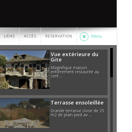
Menu
LIENS
ACCÈS
RESERVATION
Vue extérieure du
Gite
Magnifique maison
entièrement restaurée au
cent ...
Terrasse ensoleillée
Grande terrasse close de 25
m2 de plain-pied av ...