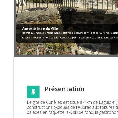
Vue extérieure du Gite
Magnifique maison entièrement restaurée au centre du village de Curieres. Cuisine
douche à l'italienne. WC séparé. Couchage pour 4 personnes. Grande terrasse clo
Présentation
Le gite de Curières est situé à 4 km de Laguiole (
constructions typiques de l'Aubrac aux toitures d
balades en raquette, ski, ski de fond, la gastrono